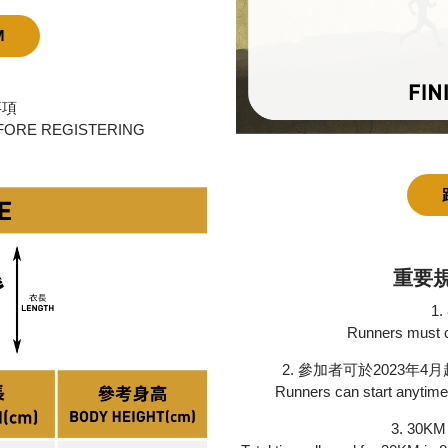
M
事項
ORE REGISTERING
重要規則
1
Runners must c
2. 參加者可於2023年
Runners can start anytime
3. 3